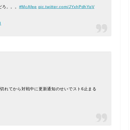
だろ。。。
#McAfee
pic.twitter.com/JYxhPdhYqV
3
期限切れてから対戦中に更新通知のせいでスト6止まる